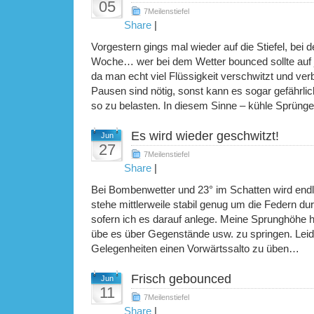
05
7Meilenstiefel
Share
|
Vorgestern gings mal wieder auf die Stiefel, bei
Woche… wer bei dem Wetter bounced sollte auf j
da man echt viel Flüssigkeit verschwitzt und ve
Pausen sind nötig, sonst kann es sogar gefährlic
so zu belasten. In diesem Sinne – kühle Sprünge
Es wird wieder geschwitzt!
Jun
27
7Meilenstiefel
Share
|
Bei Bombenwetter und 23° im Schatten wird endl
stehe mittlerweile stabil genug um die Federn d
sofern ich es darauf anlege. Meine Sprunghöhe h
übe es über Gegenstände usw. zu springen. Lei
Gelegenheiten einen Vorwärtssalto zu üben…
Frisch gebounced
Jun
11
7Meilenstiefel
Share
|