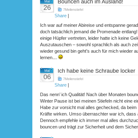
Bouncen auch im Ausland!
Mai
26
7Meilenstiefel
Share
|
Ich war auf meiner Abireise und entspanne gera
doch tatsächlich jemand die Promenade entlang! 
einige Hüpfer vertreten, leider hatte ich keine G
Auszutauschen – sowohl sprachlich als auch zei
wieder gesund bin geht’s auch für mich wieder auf
lernen…
Ich habe keine Schraube locker
Mai
06
7Meilenstiefel
Share
|
Das nenn’ ich Qualität! Nach über Monaten bou
Winter Pause ist bei meinen Stiefeln nicht eine e
Habe zur vorsicht mal alles gechecked, da beim
Kräfte wirken. Umso überraschter war ich, dass a
Dennoch empfehle ich immer mal alles durchzu
bouncen und trägt zur Sicherheit und dem Sicherh