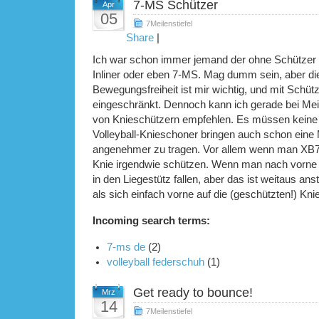
7-MS Schützer
Apr
05
7Meilenstiefel
Share
|
Ich war schon immer jemand der ohne Schützer 
Inliner oder eben 7-MS. Mag dumm sein, aber di
Bewegungsfreiheit ist mir wichtig, und mit Schüt
eingeschränkt. Dennoch kann ich gerade bei Mei
von Knieschützern empfehlen. Es müssen keine m
Volleyball-Knieschoner bringen auch schon eine
angenehmer zu tragen. Vor allem wenn man XB7 
Knie irgendwie schützen. Wenn man nach vorne 
in den Liegestütz fallen, aber das ist weitaus an
als sich einfach vorne auf die (geschützten!) Kni
Incoming search terms:
7-ms de
(2)
volleyball federschuh
(1)
Get ready to bounce!
Mrz
14
7Meilenstiefel