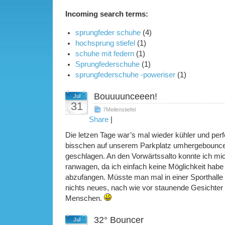
Incoming search terms:
sprungfeder schuhe
(4)
hochsprung stiefel
(1)
schuhe mit federn
(1)
Sprungfederschuhe
(1)
sprungfederschuhe -poweriser
(1)
Bouuuunceeen!
Jul
31
7Meilenstiefel
Share
|
Die letzen Tage war’s mal wieder kühler und perf
bisschen auf unserem Parkplatz umhergebounced
geschlagen. An den Vorwärtssalto konnte ich mic
ranwagen, da ich einfach keine Möglichkeit habe
abzufangen. Müsste man mal in einer Sporthall
nichts neues, nach wie vor staunende Gesichter
Menschen.
32° Bouncer
Jul