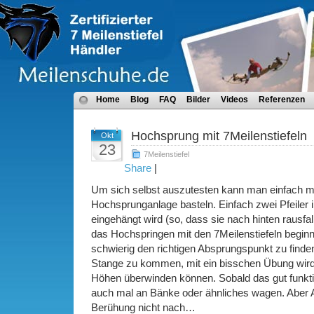
Home
Blog
FAQ
Bilder
Videos
Referenzen
Hochsprung mit 7Meilenstiefeln
Okt
23
7Meilenstiefel
Share
|
Um sich selbst auszutesten kann man einfach ma
Hochsprunganlage basteln. Einfach zwei Pfeiler i
eingehängt wird (so, dass sie nach hinten rausf
das Hochspringen mit den 7Meilenstiefeln beginn
schwierig den richtigen Absprungspunkt zu find
Stange zu kommen, mit ein bisschen Übung wir
Höhen überwinden können. Sobald das gut funkti
auch mal an Bänke oder ähnliches wagen. Aber 
Berühung nicht nach…