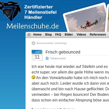
Home
Blog
FAQ
Bilder
Videos
Referenzen
Bouncerwetter unterwegs
Frisch gebounced
Jun
11
7Meilenstiefel
Ich war heute mal wieder auf Stiefeln und es l
echt super, vor allem die geile Höhe wenn m
An den Vorwärtssalto habe ich mich noch 
aber auch noch. Leider wurde ich dann von
überrascht und bin nach Hause geflüchtet. D
vermeiden – bei Regen bouncen! Der Boden wi
dass schon ein einfacher Absprung böse au